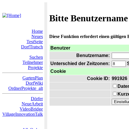
Bitte Benutzername
Home
Neues
Diese Funktion erfordert einen gültigen
TestSeite
DorfTratsch
Benutzer
Benutzername:
Suchen
Teilnehmer
Unterschied der Zeitzonen:
S
Projekte
Cookie
GartenPlan
Cookie ID:
991926
DorfWiki
Date
OrdnerProjekte_alt
Kurze
Dörfer
NeueArbeit
VideoBridge
VillageInnovationTalk