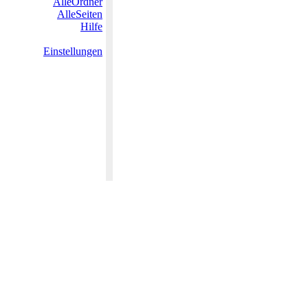
AlleOrdner
AlleSeiten
Hilfe
Einstellungen