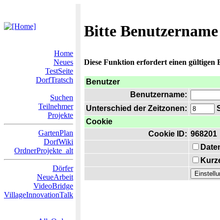
Bitte Benutzername
Home
Neues
Diese Funktion erfordert einen gültigen
TestSeite
DorfTratsch
Benutzer
Benutzername:
Suchen
Teilnehmer
Unterschied der Zeitzonen:
S
Projekte
Cookie
GartenPlan
Cookie ID:
968201
DorfWiki
Date
OrdnerProjekte_alt
Kurze
Dörfer
NeueArbeit
VideoBridge
VillageInnovationTalk