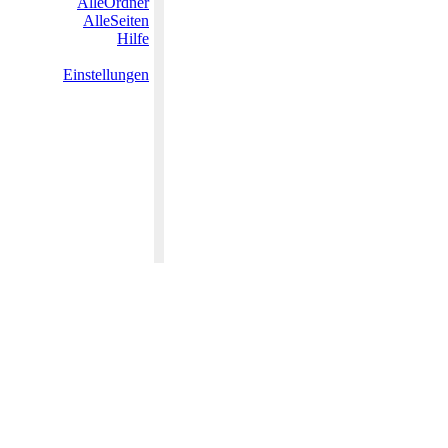
AlleOrdner
AlleSeiten
Hilfe
Einstellungen