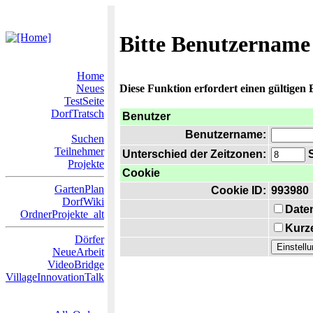
Bitte Benutzername
Home
Neues
Diese Funktion erfordert einen gültigen
TestSeite
DorfTratsch
Benutzer
Benutzername:
Suchen
Teilnehmer
Unterschied der Zeitzonen:
S
Projekte
Cookie
GartenPlan
Cookie ID:
993980
DorfWiki
Date
OrdnerProjekte_alt
Kurze
Dörfer
NeueArbeit
VideoBridge
VillageInnovationTalk