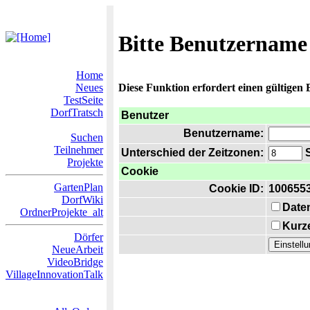
Bitte Benutzername
Home
Neues
Diese Funktion erfordert einen gültigen
TestSeite
DorfTratsch
Benutzer
Benutzername:
Suchen
Teilnehmer
Unterschied der Zeitzonen:
S
Projekte
Cookie
GartenPlan
Cookie ID:
100655
DorfWiki
Date
OrdnerProjekte_alt
Kurze
Dörfer
NeueArbeit
VideoBridge
VillageInnovationTalk