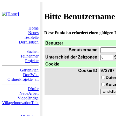
Bitte Benutzername
Home
Neues
Diese Funktion erfordert einen gültigen
TestSeite
DorfTratsch
Benutzer
Benutzername:
Suchen
Teilnehmer
Unterschied der Zeitzonen:
S
Projekte
Cookie
GartenPlan
Cookie ID:
973797
DorfWiki
Date
OrdnerProjekte_alt
Kurze
Dörfer
NeueArbeit
VideoBridge
VillageInnovationTalk