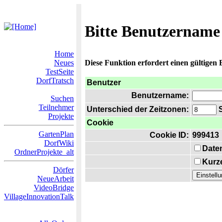
Bitte Benutzername
Home
Neues
Diese Funktion erfordert einen gültigen
TestSeite
DorfTratsch
Benutzer
Benutzername:
Suchen
Teilnehmer
Unterschied der Zeitzonen:
S
Projekte
Cookie
GartenPlan
Cookie ID:
999413
DorfWiki
Date
OrdnerProjekte_alt
Kurze
Dörfer
NeueArbeit
VideoBridge
VillageInnovationTalk