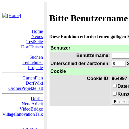
Bitte Benutzername
Home
Neues
Diese Funktion erfordert einen gültigen
TestSeite
DorfTratsch
Benutzer
Benutzername:
Suchen
Teilnehmer
Unterschied der Zeitzonen:
S
Projekte
Cookie
GartenPlan
Cookie ID:
964997
DorfWiki
Date
OrdnerProjekte_alt
Kurze
Dörfer
NeueArbeit
VideoBridge
VillageInnovationTalk