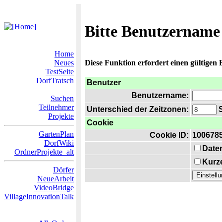
Bitte Benutzername
Home
Neues
Diese Funktion erfordert einen gültigen
TestSeite
DorfTratsch
Benutzer
Benutzername:
Suchen
Teilnehmer
Unterschied der Zeitzonen:
S
Projekte
Cookie
GartenPlan
Cookie ID:
100678
DorfWiki
Date
OrdnerProjekte_alt
Kurze
Dörfer
NeueArbeit
VideoBridge
VillageInnovationTalk