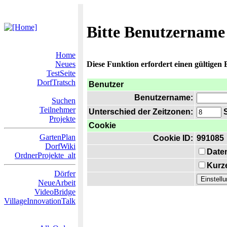
Bitte Benutzername
Home
Neues
Diese Funktion erfordert einen gültigen
TestSeite
DorfTratsch
Benutzer
Benutzername:
Suchen
Teilnehmer
Unterschied der Zeitzonen:
S
Projekte
Cookie
GartenPlan
Cookie ID:
991085
DorfWiki
Date
OrdnerProjekte_alt
Kurze
Dörfer
NeueArbeit
VideoBridge
VillageInnovationTalk