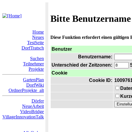
Bitte Benutzername
Home
Neues
Diese Funktion erfordert einen gültigen
TestSeite
DorfTratsch
Benutzer
Benutzername:
Suchen
Teilnehmer
Unterschied der Zeitzonen:
S
Projekte
Cookie
GartenPlan
Cookie ID:
100976
DorfWiki
Date
OrdnerProjekte_alt
Kurze
Dörfer
NeueArbeit
VideoBridge
VillageInnovationTalk