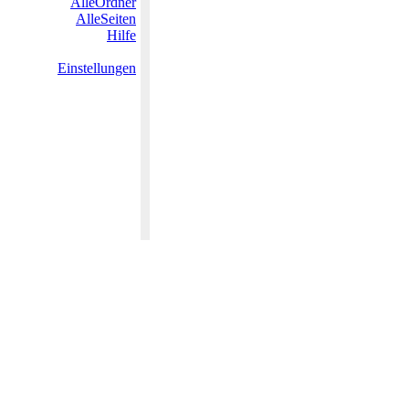
AlleOrdner
AlleSeiten
Hilfe
Einstellungen