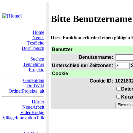
Bitte Benutzername
Home
Neues
Diese Funktion erfordert einen gültigen
TestSeite
DorfTratsch
Benutzer
Benutzername:
Suchen
Teilnehmer
Unterschied der Zeitzonen:
S
Projekte
Cookie
GartenPlan
Cookie ID:
102183
DorfWiki
Date
OrdnerProjekte_alt
Kurze
Dörfer
NeueArbeit
VideoBridge
VillageInnovationTalk