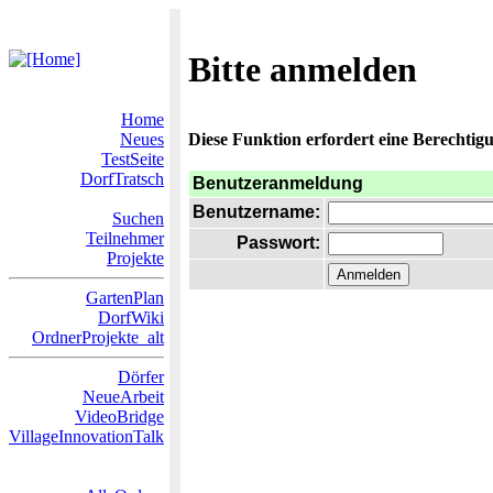
Bitte anmelden
Home
Neues
Diese Funktion erfordert eine Berechtigu
TestSeite
DorfTratsch
Benutzeranmeldung
Benutzername:
Suchen
Teilnehmer
Passwort:
Projekte
GartenPlan
DorfWiki
OrdnerProjekte_alt
Dörfer
NeueArbeit
VideoBridge
VillageInnovationTalk