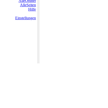
AlleOrdner
AlleSeiten
Hilfe
Einstellungen