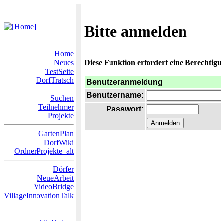
Bitte anmelden
Home
Neues
Diese Funktion erfordert eine Berechtigu
TestSeite
DorfTratsch
Benutzeranmeldung
Benutzername:
Suchen
Teilnehmer
Passwort:
Projekte
GartenPlan
DorfWiki
OrdnerProjekte_alt
Dörfer
NeueArbeit
VideoBridge
VillageInnovationTalk