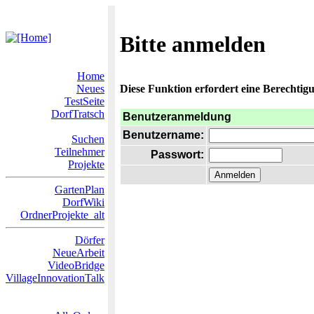
Bitte anmelden
Home
Neues
Diese Funktion erfordert eine Berechtigu
TestSeite
DorfTratsch
Benutzeranmeldung
Benutzername:
Suchen
Teilnehmer
Passwort:
Projekte
GartenPlan
DorfWiki
OrdnerProjekte_alt
Dörfer
NeueArbeit
VideoBridge
VillageInnovationTalk