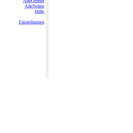
AlleOrdner
AlleSeiten
Hilfe
Einstellungen