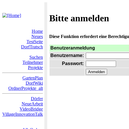
Bitte anmelden
Home
Neues
Diese Funktion erfordert eine Berechtigu
TestSeite
DorfTratsch
Benutzeranmeldung
Benutzername:
Suchen
Teilnehmer
Passwort:
Projekte
GartenPlan
DorfWiki
OrdnerProjekte_alt
Dörfer
NeueArbeit
VideoBridge
VillageInnovationTalk