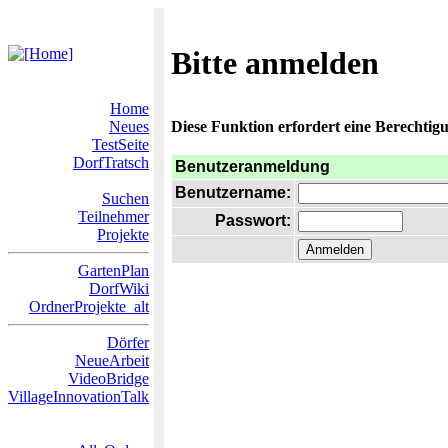
Bitte anmelden
Home
Neues
Diese Funktion erfordert eine Berechtigu
TestSeite
DorfTratsch
Benutzeranmeldung
Benutzername:
Suchen
Teilnehmer
Passwort:
Projekte
GartenPlan
DorfWiki
OrdnerProjekte_alt
Dörfer
NeueArbeit
VideoBridge
VillageInnovationTalk