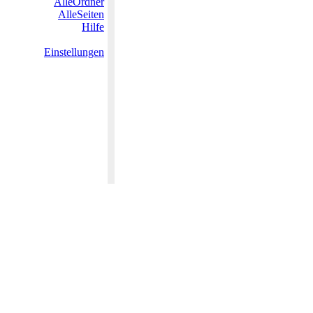
AlleOrdner
AlleSeiten
Hilfe
Einstellungen