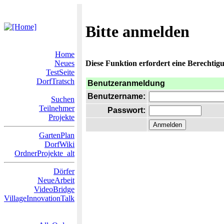
Bitte anmelden
Home
Neues
Diese Funktion erfordert eine Berechtigu
TestSeite
DorfTratsch
Benutzeranmeldung
Benutzername:
Suchen
Teilnehmer
Passwort:
Projekte
GartenPlan
DorfWiki
OrdnerProjekte_alt
Dörfer
NeueArbeit
VideoBridge
VillageInnovationTalk