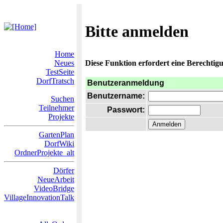
Bitte anmelden
Home
Neues
Diese Funktion erfordert eine Berechtigu
TestSeite
DorfTratsch
Benutzeranmeldung
Benutzername:
Suchen
Teilnehmer
Passwort:
Projekte
GartenPlan
DorfWiki
OrdnerProjekte_alt
Dörfer
NeueArbeit
VideoBridge
VillageInnovationTalk