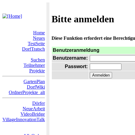
Bitte anmelden
Home
Neues
Diese Funktion erfordert eine Berechtigu
TestSeite
DorfTratsch
Benutzeranmeldung
Benutzername:
Suchen
Teilnehmer
Passwort:
Projekte
GartenPlan
DorfWiki
OrdnerProjekte_alt
Dörfer
NeueArbeit
VideoBridge
VillageInnovationTalk