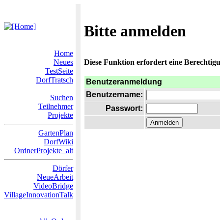
Bitte anmelden
Home
Neues
Diese Funktion erfordert eine Berechtigu
TestSeite
DorfTratsch
Benutzeranmeldung
Benutzername:
Suchen
Teilnehmer
Passwort:
Projekte
GartenPlan
DorfWiki
OrdnerProjekte_alt
Dörfer
NeueArbeit
VideoBridge
VillageInnovationTalk