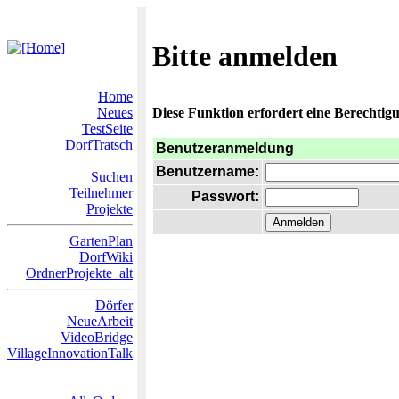
Bitte anmelden
Home
Neues
Diese Funktion erfordert eine Berechtigu
TestSeite
DorfTratsch
Benutzeranmeldung
Benutzername:
Suchen
Teilnehmer
Passwort:
Projekte
GartenPlan
DorfWiki
OrdnerProjekte_alt
Dörfer
NeueArbeit
VideoBridge
VillageInnovationTalk