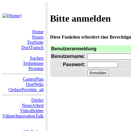
Bitte anmelden
Home
Neues
Diese Funktion erfordert eine Berechtigu
TestSeite
DorfTratsch
Benutzeranmeldung
Benutzername:
Suchen
Teilnehmer
Passwort:
Projekte
GartenPlan
DorfWiki
OrdnerProjekte_alt
Dörfer
NeueArbeit
VideoBridge
VillageInnovationTalk