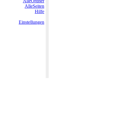
AlleOrdner
AlleSeiten
Hilfe
Einstellungen