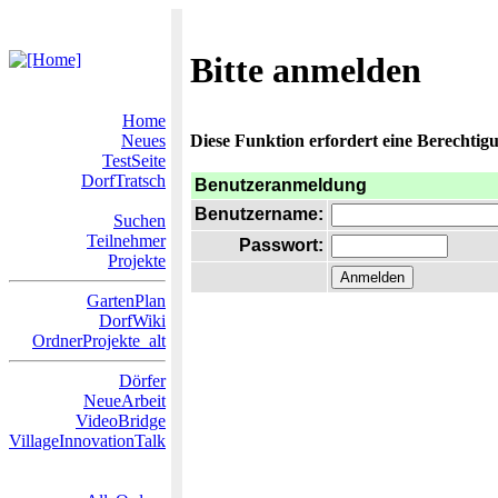
Bitte anmelden
Home
Neues
Diese Funktion erfordert eine Berechtigu
TestSeite
DorfTratsch
Benutzeranmeldung
Benutzername:
Suchen
Teilnehmer
Passwort:
Projekte
GartenPlan
DorfWiki
OrdnerProjekte_alt
Dörfer
NeueArbeit
VideoBridge
VillageInnovationTalk