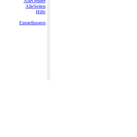
AlleOrdner
AlleSeiten
Hilfe
Einstellungen