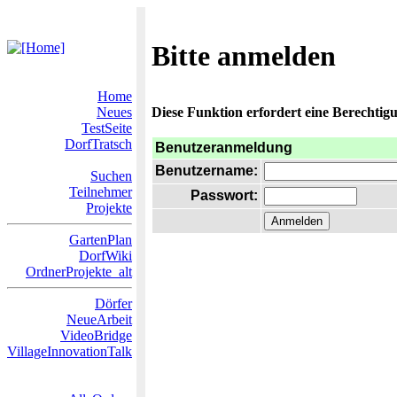
Bitte anmelden
Home
Neues
Diese Funktion erfordert eine Berechtigu
TestSeite
DorfTratsch
Benutzeranmeldung
Benutzername:
Suchen
Teilnehmer
Passwort:
Projekte
GartenPlan
DorfWiki
OrdnerProjekte_alt
Dörfer
NeueArbeit
VideoBridge
VillageInnovationTalk