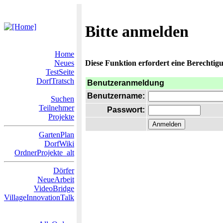
Bitte anmelden
Home
Neues
Diese Funktion erfordert eine Berechtigu
TestSeite
DorfTratsch
Benutzeranmeldung
Benutzername:
Suchen
Teilnehmer
Passwort:
Projekte
GartenPlan
DorfWiki
OrdnerProjekte_alt
Dörfer
NeueArbeit
VideoBridge
VillageInnovationTalk