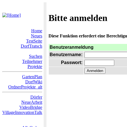
Bitte anmelden
Home
Neues
Diese Funktion erfordert eine Berechtigu
TestSeite
DorfTratsch
Benutzeranmeldung
Benutzername:
Suchen
Teilnehmer
Passwort:
Projekte
GartenPlan
DorfWiki
OrdnerProjekte_alt
Dörfer
NeueArbeit
VideoBridge
VillageInnovationTalk