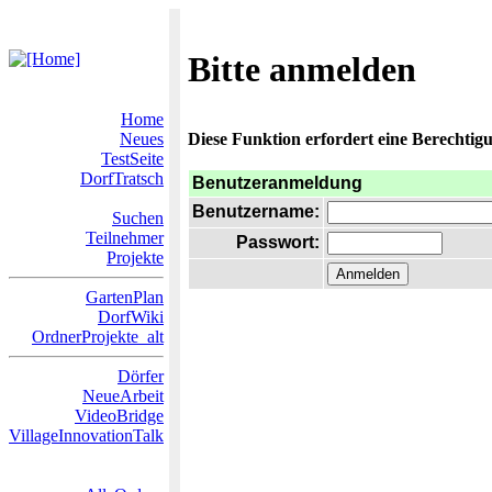
Bitte anmelden
Home
Neues
Diese Funktion erfordert eine Berechtigu
TestSeite
DorfTratsch
Benutzeranmeldung
Benutzername:
Suchen
Teilnehmer
Passwort:
Projekte
GartenPlan
DorfWiki
OrdnerProjekte_alt
Dörfer
NeueArbeit
VideoBridge
VillageInnovationTalk