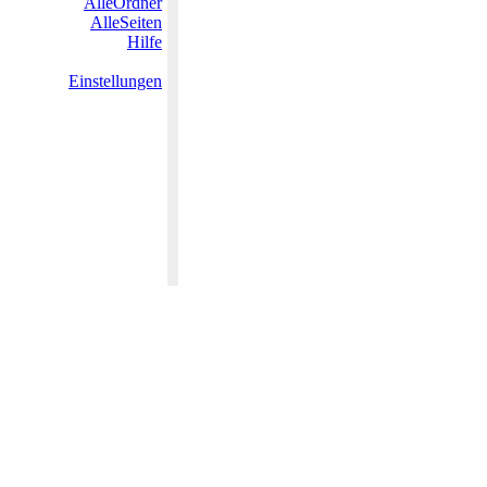
AlleOrdner
AlleSeiten
Hilfe
Einstellungen