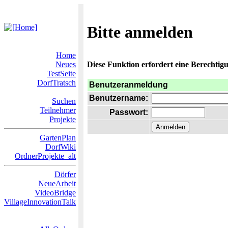
Bitte anmelden
Home
Neues
Diese Funktion erfordert eine Berechtigu
TestSeite
DorfTratsch
Benutzeranmeldung
Benutzername:
Suchen
Teilnehmer
Passwort:
Projekte
GartenPlan
DorfWiki
OrdnerProjekte_alt
Dörfer
NeueArbeit
VideoBridge
VillageInnovationTalk