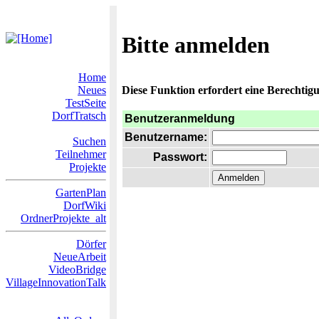
Bitte anmelden
Home
Neues
Diese Funktion erfordert eine Berechtigu
TestSeite
DorfTratsch
Benutzeranmeldung
Benutzername:
Suchen
Teilnehmer
Passwort:
Projekte
GartenPlan
DorfWiki
OrdnerProjekte_alt
Dörfer
NeueArbeit
VideoBridge
VillageInnovationTalk