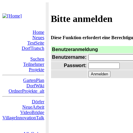
Bitte anmelden
Home
Neues
Diese Funktion erfordert eine Berechtigu
TestSeite
DorfTratsch
Benutzeranmeldung
Benutzername:
Suchen
Teilnehmer
Passwort:
Projekte
GartenPlan
DorfWiki
OrdnerProjekte_alt
Dörfer
NeueArbeit
VideoBridge
VillageInnovationTalk