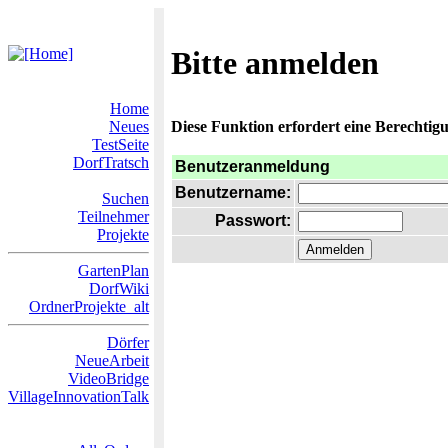
Bitte anmelden
Home
Neues
Diese Funktion erfordert eine Berechtigu
TestSeite
DorfTratsch
Benutzeranmeldung
Benutzername:
Suchen
Teilnehmer
Passwort:
Projekte
GartenPlan
DorfWiki
OrdnerProjekte_alt
Dörfer
NeueArbeit
VideoBridge
VillageInnovationTalk