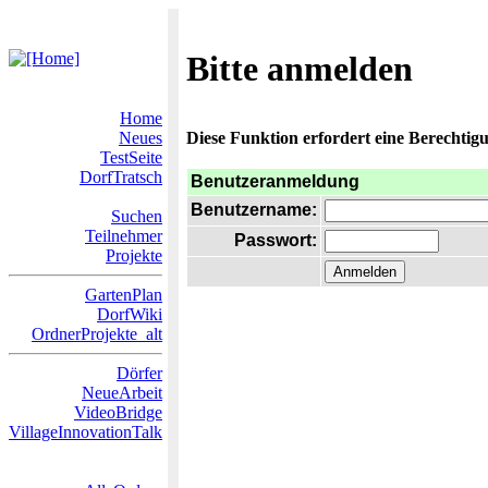
Bitte anmelden
Home
Neues
Diese Funktion erfordert eine Berechtigu
TestSeite
DorfTratsch
Benutzeranmeldung
Benutzername:
Suchen
Teilnehmer
Passwort:
Projekte
GartenPlan
DorfWiki
OrdnerProjekte_alt
Dörfer
NeueArbeit
VideoBridge
VillageInnovationTalk