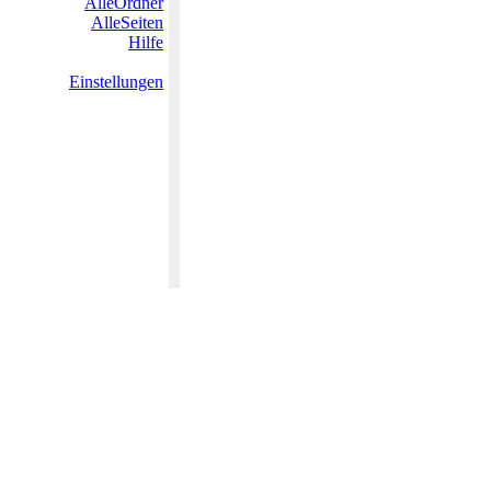
AlleOrdner
AlleSeiten
Hilfe
Einstellungen