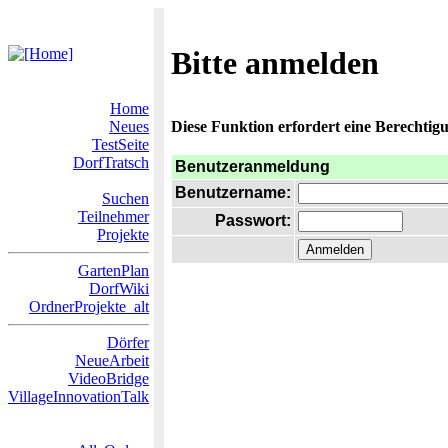
Bitte anmelden
Home
Neues
Diese Funktion erfordert eine Berechtigu
TestSeite
DorfTratsch
Benutzeranmeldung
Benutzername:
Suchen
Teilnehmer
Passwort:
Projekte
GartenPlan
DorfWiki
OrdnerProjekte_alt
Dörfer
NeueArbeit
VideoBridge
VillageInnovationTalk