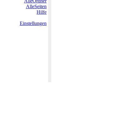
AlleOrdner
AlleSeiten
Hilfe
Einstellungen