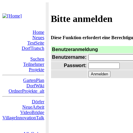
Bitte anmelden
Home
Neues
Diese Funktion erfordert eine Berechtigu
TestSeite
DorfTratsch
Benutzeranmeldung
Benutzername:
Suchen
Teilnehmer
Passwort:
Projekte
GartenPlan
DorfWiki
OrdnerProjekte_alt
Dörfer
NeueArbeit
VideoBridge
VillageInnovationTalk