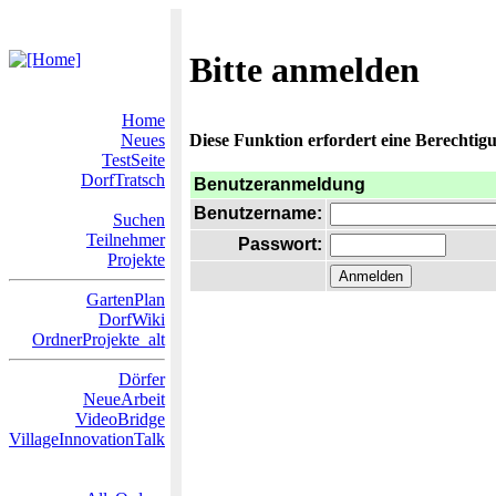
Bitte anmelden
Home
Neues
Diese Funktion erfordert eine Berechtigu
TestSeite
DorfTratsch
Benutzeranmeldung
Benutzername:
Suchen
Teilnehmer
Passwort:
Projekte
GartenPlan
DorfWiki
OrdnerProjekte_alt
Dörfer
NeueArbeit
VideoBridge
VillageInnovationTalk