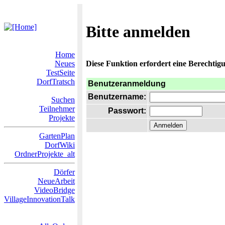
Bitte anmelden
Home
Neues
Diese Funktion erfordert eine Berechtigu
TestSeite
DorfTratsch
Benutzeranmeldung
Benutzername:
Suchen
Teilnehmer
Passwort:
Projekte
GartenPlan
DorfWiki
OrdnerProjekte_alt
Dörfer
NeueArbeit
VideoBridge
VillageInnovationTalk