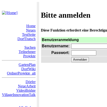
Bitte anmelden
Home
Neues
Diese Funktion erfordert eine Berechtigu
TestSeite
DorfTratsch
Benutzeranmeldung
Benutzername:
Suchen
Teilnehmer
Passwort:
Projekte
GartenPlan
DorfWiki
OrdnerProjekte_alt
Dörfer
NeueArbeit
VideoBridge
VillageInnovationTalk