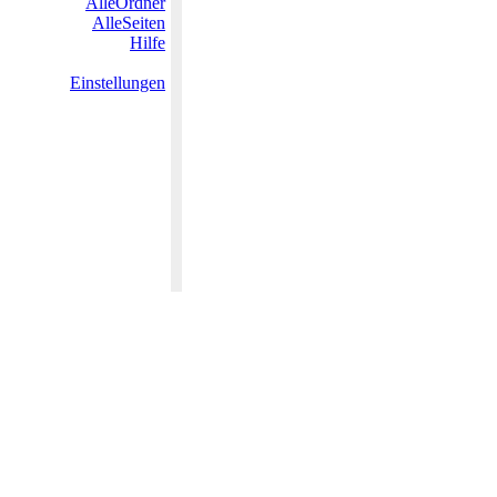
AlleOrdner
AlleSeiten
Hilfe
Einstellungen