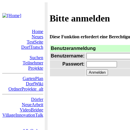
Bitte anmelden
Home
Neues
Diese Funktion erfordert eine Berechtigu
TestSeite
DorfTratsch
Benutzeranmeldung
Benutzername:
Suchen
Teilnehmer
Passwort:
Projekte
GartenPlan
DorfWiki
OrdnerProjekte_alt
Dörfer
NeueArbeit
VideoBridge
VillageInnovationTalk