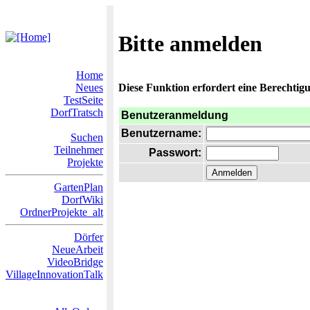
Bitte anmelden
Home
Neues
Diese Funktion erfordert eine Berechtigu
TestSeite
DorfTratsch
Benutzeranmeldung
Benutzername:
Suchen
Teilnehmer
Passwort:
Projekte
GartenPlan
DorfWiki
OrdnerProjekte_alt
Dörfer
NeueArbeit
VideoBridge
VillageInnovationTalk