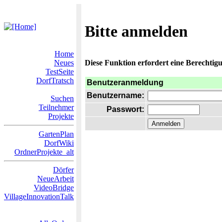
Bitte anmelden
Home
Neues
Diese Funktion erfordert eine Berechtigu
TestSeite
DorfTratsch
Benutzeranmeldung
Benutzername:
Suchen
Teilnehmer
Passwort:
Projekte
GartenPlan
DorfWiki
OrdnerProjekte_alt
Dörfer
NeueArbeit
VideoBridge
VillageInnovationTalk