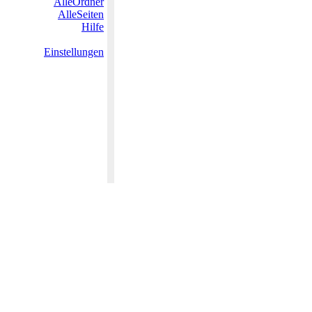
AlleOrdner
AlleSeiten
Hilfe
Einstellungen