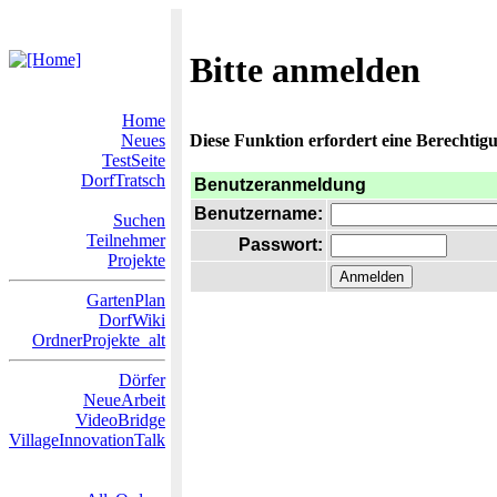
Bitte anmelden
Home
Neues
Diese Funktion erfordert eine Berechtigu
TestSeite
DorfTratsch
Benutzeranmeldung
Benutzername:
Suchen
Teilnehmer
Passwort:
Projekte
GartenPlan
DorfWiki
OrdnerProjekte_alt
Dörfer
NeueArbeit
VideoBridge
VillageInnovationTalk