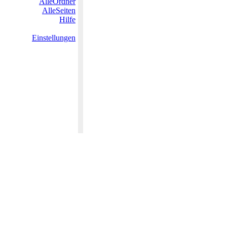
AlleOrdner
AlleSeiten
Hilfe
Einstellungen