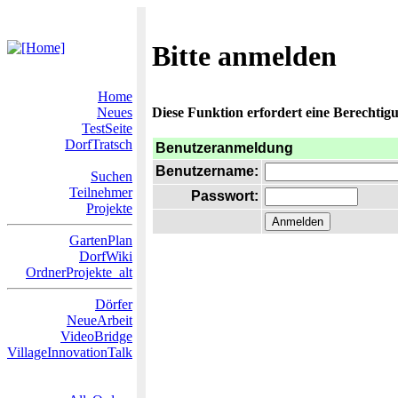
Bitte anmelden
Home
Neues
Diese Funktion erfordert eine Berechtigu
TestSeite
DorfTratsch
Benutzeranmeldung
Benutzername:
Suchen
Teilnehmer
Passwort:
Projekte
GartenPlan
DorfWiki
OrdnerProjekte_alt
Dörfer
NeueArbeit
VideoBridge
VillageInnovationTalk