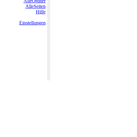
AlleOrdner
AlleSeiten
Hilfe
Einstellungen