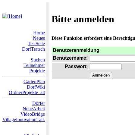
Bitte anmelden
Home
Neues
Diese Funktion erfordert eine Berechtigu
TestSeite
DorfTratsch
Benutzeranmeldung
Benutzername:
Suchen
Teilnehmer
Passwort:
Projekte
GartenPlan
DorfWiki
OrdnerProjekte_alt
Dörfer
NeueArbeit
VideoBridge
VillageInnovationTalk