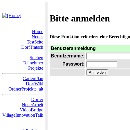
Bitte anmelden
Home
Neues
Diese Funktion erfordert eine Berechtigu
TestSeite
DorfTratsch
Benutzeranmeldung
Benutzername:
Suchen
Teilnehmer
Passwort:
Projekte
GartenPlan
DorfWiki
OrdnerProjekte_alt
Dörfer
NeueArbeit
VideoBridge
VillageInnovationTalk