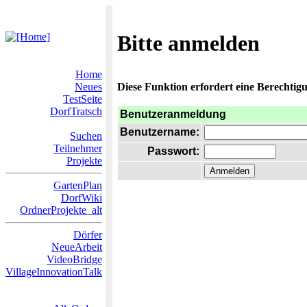
Bitte anmelden
Home
Neues
Diese Funktion erfordert eine Berechtigu
TestSeite
DorfTratsch
Benutzeranmeldung
Benutzername:
Suchen
Teilnehmer
Passwort:
Projekte
GartenPlan
DorfWiki
OrdnerProjekte_alt
Dörfer
NeueArbeit
VideoBridge
VillageInnovationTalk