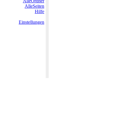
AlleOrdner
AlleSeiten
Hilfe
Einstellungen