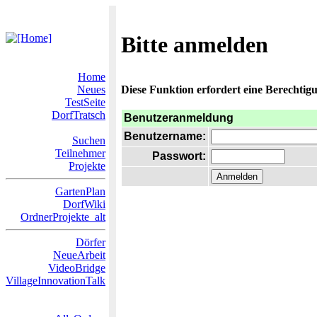
Bitte anmelden
Home
Neues
Diese Funktion erfordert eine Berechtigu
TestSeite
DorfTratsch
Benutzeranmeldung
Benutzername:
Suchen
Teilnehmer
Passwort:
Projekte
GartenPlan
DorfWiki
OrdnerProjekte_alt
Dörfer
NeueArbeit
VideoBridge
VillageInnovationTalk