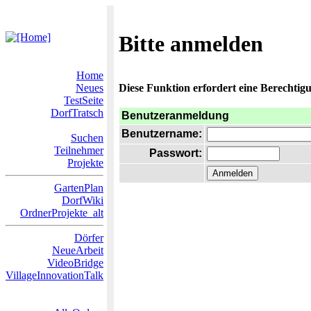
Bitte anmelden
Home
Neues
Diese Funktion erfordert eine Berechtigu
TestSeite
DorfTratsch
Benutzeranmeldung
Benutzername:
Suchen
Teilnehmer
Passwort:
Projekte
GartenPlan
DorfWiki
OrdnerProjekte_alt
Dörfer
NeueArbeit
VideoBridge
VillageInnovationTalk