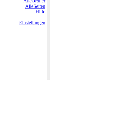
AlleOrdner
AlleSeiten
Hilfe
Einstellungen