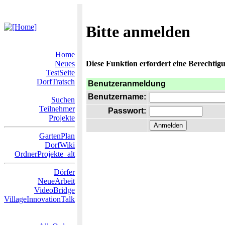
Bitte anmelden
Home
Neues
Diese Funktion erfordert eine Berechtigu
TestSeite
DorfTratsch
Benutzeranmeldung
Benutzername:
Suchen
Teilnehmer
Passwort:
Projekte
GartenPlan
DorfWiki
OrdnerProjekte_alt
Dörfer
NeueArbeit
VideoBridge
VillageInnovationTalk