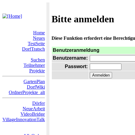
Bitte anmelden
Home
Neues
Diese Funktion erfordert eine Berechtigu
TestSeite
DorfTratsch
Benutzeranmeldung
Benutzername:
Suchen
Teilnehmer
Passwort:
Projekte
GartenPlan
DorfWiki
OrdnerProjekte_alt
Dörfer
NeueArbeit
VideoBridge
VillageInnovationTalk