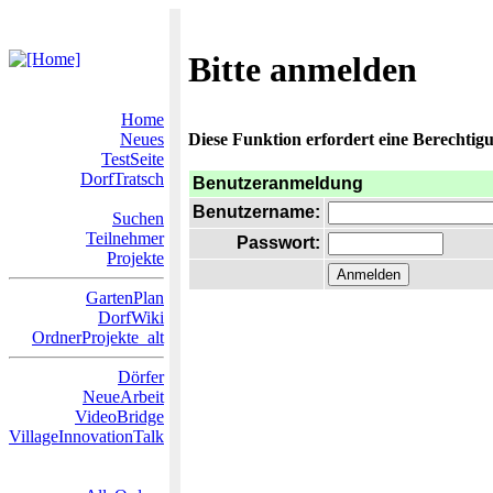
Bitte anmelden
Home
Neues
Diese Funktion erfordert eine Berechtigu
TestSeite
DorfTratsch
Benutzeranmeldung
Benutzername:
Suchen
Teilnehmer
Passwort:
Projekte
GartenPlan
DorfWiki
OrdnerProjekte_alt
Dörfer
NeueArbeit
VideoBridge
VillageInnovationTalk